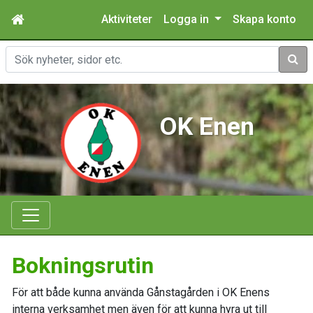
Aktiviteter
Logga in
Skapa konto
Sök
OK Enen
Bokningsrutin
För att både kunna använda Gånstagården i OK Enens
interna verksamhet men även för att kunna hyra ut till