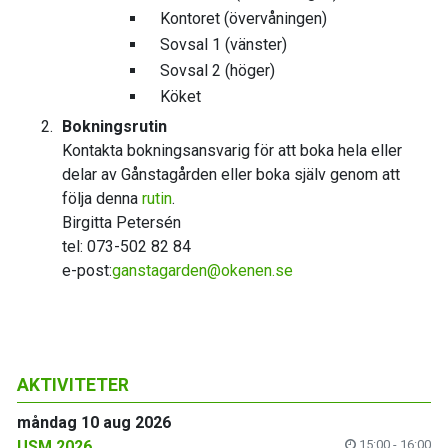
Kontoret (övervåningen)
Sovsal 1 (vänster)
Sovsal 2 (höger)
Köket
Bokningsrutin
Kontakta bokningsansvarig för att boka hela eller
delar av Gånstagården eller boka själv genom att
följa denna
rutin
.
Birgitta Petersén
tel: 073-502 82 84
e-post:
ganstagarden
@okenen.se
AKTIVITETER
måndag 10 aug 2026
USM 2026
15:00 - 16:00