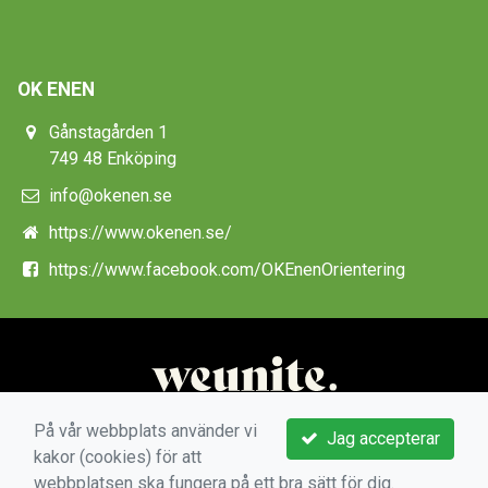
OK ENEN
Gånstagården 1
749 48 Enköping
info@okenen.se
https://www.okenen.se/
https://www.facebook.com/OKEnenOrientering
På vår webbplats använder vi
Jag accepterar
kakor (cookies) för att
webbplatsen ska fungera på ett bra sätt för dig.