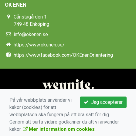
OK ENEN
Gånstagården 1
749 48 Enköping
info@okenen.se
https://www.okenen.se/
https://www.facebook.com/OKEnenOrientering
På vår webbplats använder vi
Jag accepterar
kakor (cookies) för att
webbplatsen ska fungera på ett bra sätt för dig.
Genom att surfa vidare godkänner du att vi använder
kakor.
Mer information om cookies
.