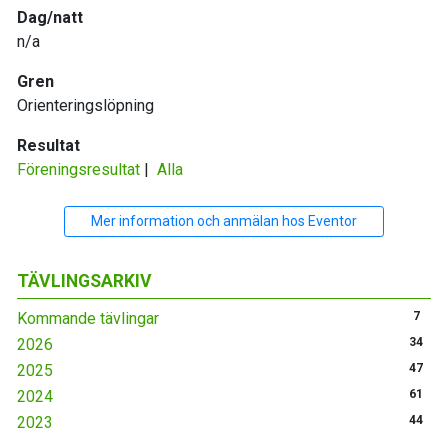
Dag/natt
n/a
Gren
Orienteringslöpning
Resultat
Föreningsresultat
|
Alla
Mer information och anmälan hos Eventor
TÄVLINGSARKIV
Kommande tävlingar
7
2026
34
2025
47
2024
61
2023
44