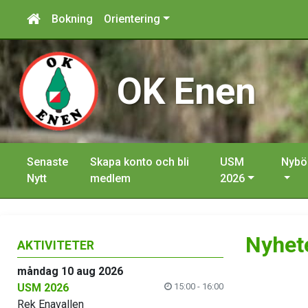
Bokning
Orientering
OK Enen
Senaste
Skapa konto och bli
USM
Nybö
Nytt
medlem
2026
Nyhet
AKTIVITETER
måndag 10 aug 2026
USM 2026
15:00 - 16:00
Rek Enavallen