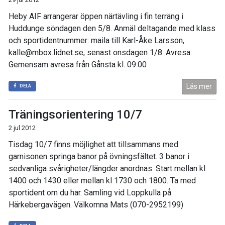
Heby AIF arrangerar öppen närtävling i fin terräng i
Huddunge söndagen den 5/8. Anmäl deltagande med klass
och sportidentnummer: maila till Karl-Åke Larsson,
kalle@mbox.lidnet.se, senast onsdagen 1/8. Avresa:
Gemensam avresa från Gånsta kl. 09:00
Läs mer
DELA
Träningsorientering 10/7
2 jul 2012
Tisdag 10/7 finns möjlighet att tillsammans med
garnisonen springa banor på övningsfältet. 3 banor i
sedvanliga svårigheter/längder anordnas. Start mellan kl
1400 och 1430 eller mellan kl 1730 och 1800. Ta med
sportident om du har. Samling vid Loppkulla på
Härkebergavägen. Välkomna Mats (070-2952199)