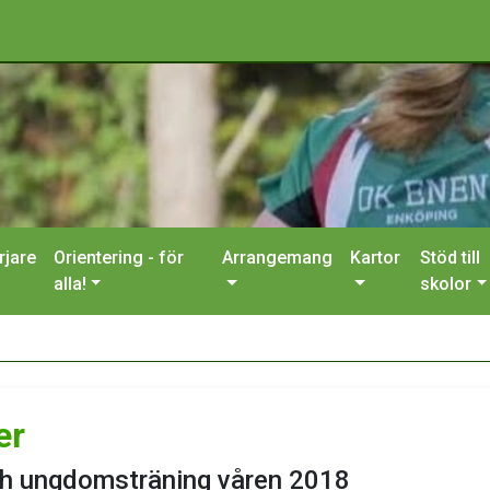
rjare
Orientering - för
Arrangemang
Kartor
Stöd till
alla!
skolor
er
ch ungdomsträning våren 2018