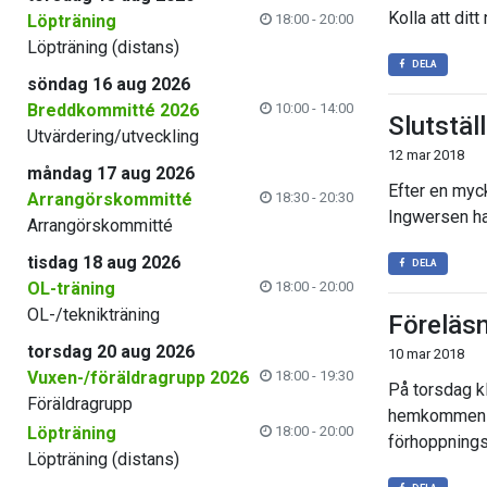
Kolla att dit
Löpträning
18:00 - 20:00
Löpträning (distans)
DELA
söndag 16 aug 2026
Breddkommitté 2026
10:00 - 14:00
Slutstäl
Utvärdering/utveckling
12 mar 2018
måndag 17 aug 2026
Efter en myc
Arrangörskommitté
18:30 - 20:30
Ingwersen har
Arrangörskommitté
tisdag 18 aug 2026
DELA
OL-träning
18:00 - 20:00
OL-/teknikträning
Föreläs
torsdag 20 aug 2026
10 mar 2018
Vuxen-/föräldragrupp 2026
18:00 - 19:30
På torsdag k
Föräldragrupp
hemkommen frå
Löpträning
18:00 - 20:00
förhoppnings
Löpträning (distans)