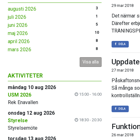
29 mar 2018
augusti 2026
3
Det närmar s
juli 2026
1
Därefter erbj
juni 2026
5
TRÄNINGSPROG
maj 2026
10
april 2026
8
DELA
mars 2026
8
Uppdater
Visa alla
27 mar 2018
AKTIVITETER
Påskaftonsnöj
måndag 10 aug 2026
Så många som
USM 2026
15:00 - 16:00
kontrollställn
Rek Enavallen
DELA
onsdag 12 aug 2026
Styrelse
18:30 - 20:30
Funktion
Styrelsemöte
26 mar 2018
torsdag 13 aug 2026