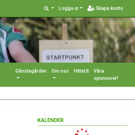
Logga in
Skapa konto
Gånstagården
Om oss
HittaUt
Våra
sponsorer!
KALENDER