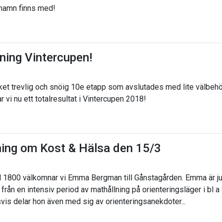
t namn finns med!
lning Vintercupen!
ket trevlig och snöig 10e etapp som avslutades med lite välbehöv
 vi nu ett totalresultat i Vintercupen 2018!
ning om Kost & Hälsa den 15/3
l 1800 välkomnar vi Emma Bergman till Gånstagården. Emma är ju
n en intensiv period av mathållning på orienteringsläger i bl a
vis delar hon även med sig av orienteringsanekdoter...