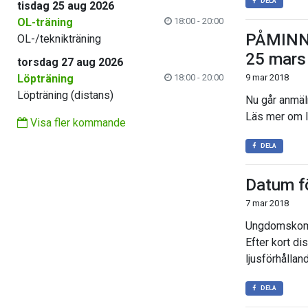
DELA
tisdag 25 aug 2026
OL-träning
18:00 - 20:00
PÅMINN
OL-/teknikträning
25 mars
torsdag 27 aug 2026
Löpträning
18:00 - 20:00
9 mar 2018
Löpträning (distans)
Nu går anmäln
Läs mer om l
Visa fler kommande
DELA
Datum f
7 mar 2018
Ungdomskommi
Efter kort di
ljusförhållan
DELA