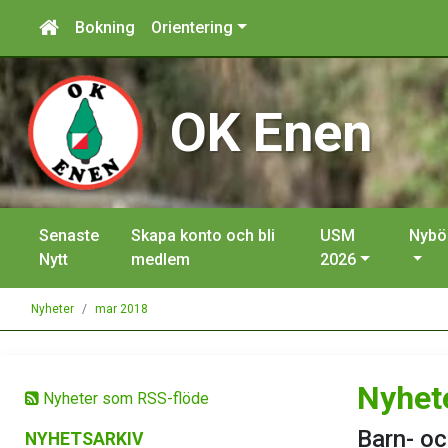
Bokning
Orientering
OK Enen
Senaste
Skapa konto och bli
USM
Nybö
Nytt
medlem
2026
Nyheter
mar 2018
Nyhet
Nyheter som RSS-flöde
Barn- o
NYHETSARKIV