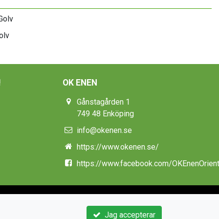
olv
!
OK ENEN
Gånstagården 1
749 48 Enköping
info@okenen.se
https://www.okenen.se/
https://www.facebook.com/OKEnenOrient
Jag accepterar