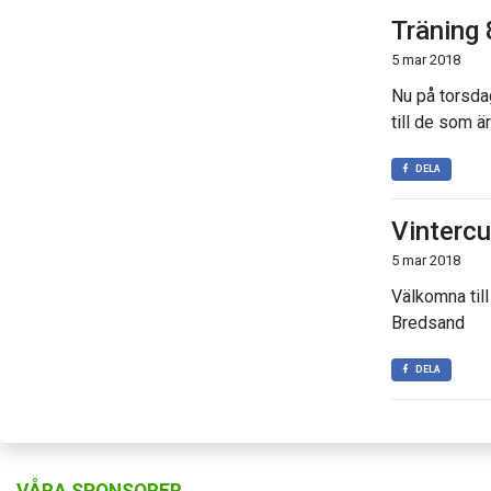
Träning 
5 mar 2018
Nu på torsdag
till de som ä
DELA
Vintercu
5 mar 2018
Välkomna til
Bredsand
DELA