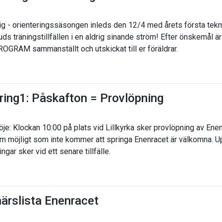
ig - orienteringssäsongen inleds den 12/4 med årets första tekni
uds träningstillfällen i en aldrig sinande ström! Efter önskemål ä
RAM sammanställt och utskickat till er föräldrar.
ing1: Påskafton = Provlöpning
e: Klockan 10:00 på plats vid Lillkyrka sker provlöpning av Enen
 möjligt som inte kommer att springa Enenracet är välkomna. U
ingar sker vid ett senare tillfälle.
ärslista Enenracet