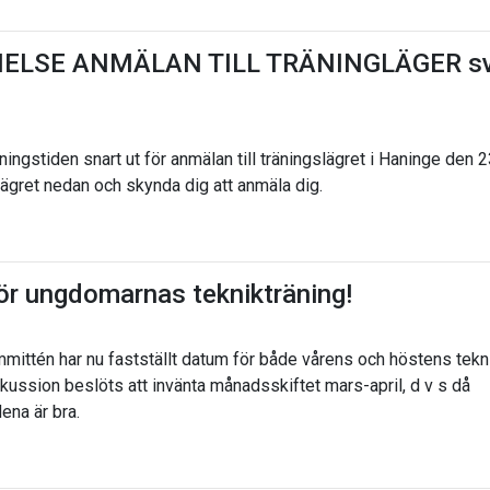
ELSE ANMÄLAN TILL TRÄNINGLÄGER sva
ingstiden snart ut för anmälan till träningslägret i Haninge den 
ägret nedan och skynda dig att anmäla dig.
ör ungdomarnas teknikträning!
ttén har nu fastställt datum för både vårens och höstens tekni
skussion beslöts att invänta månadsskiftet mars-april, d v s då
dena är bra.