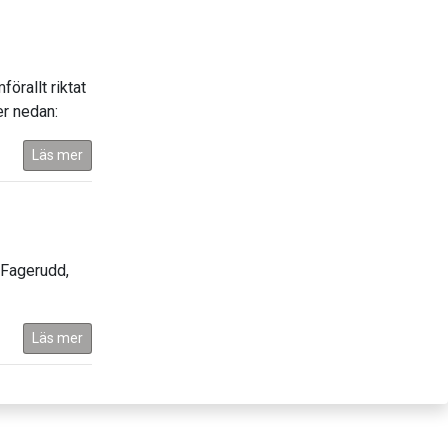
örallt riktat
er nedan:
Läs mer
 Fagerudd,
Läs mer