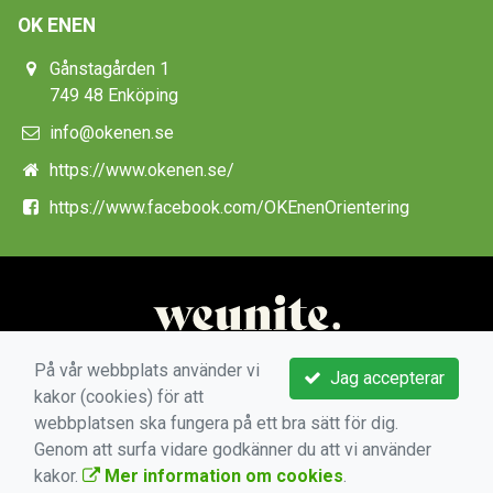
OK ENEN
Gånstagården 1
749 48 Enköping
info@okenen.se
https://www.okenen.se/
https://www.facebook.com/OKEnenOrientering
På vår webbplats använder vi
Jag accepterar
kakor (cookies) för att
webbplatsen ska fungera på ett bra sätt för dig.
Genom att surfa vidare godkänner du att vi använder
kakor.
Mer information om cookies
.