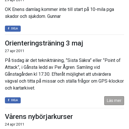
OK Enens damlag kommer inte till start på 10-mila pga
skador och sjukdom. Gunnar
DELA
Orienteringsträning 3 maj
27 apr 2011
På tisdag är det teknikträning, ”Sista Säkra” eller ”Point of
Attack”, i Gånsta ledd av Per Ågren. Samling vid
Gånstagården kl 17.30. Efteråt möjlighet att utvärdera
vägval och titta på missar och ställa frågor om GPS-klockor
och kartarkivet.
Läs mer
DELA
Vårens nybörjarkurser
24 apr 2011