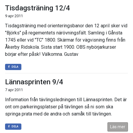
Tisdagsträning 12/4
9 apr 2011
Tisdagsträning med orienteringsbanor den 12 april sker vid
"Björks" på regementets närövningsfält. Samling i Gånsta
1745 eller vid "TC" 1800. Skärmar för vägvisning finns från
Åkerby Ridskola. Sista start 1900. OBS nybörjarkurser
börjar efter påsk! Välkomna. Gustav
DELA
Lännasprinten 9/4
7 apr 2011
Information från tävlingsledningen till Lännasprinten. Det är
ont om parkeringsplatser på tävlingen så ni som ska
springa prata med de andra och samåk till tävlingen.
Läs mer
DELA