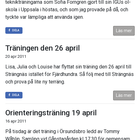
teknikträningarna som Sofia Forngren gjort till sin IGUs ol-
skola i Uppsala i höstas, och som jag provade på då, och
tyckte var lämpliga att använda igen.
Läs mer
DELA
Träningen den 26 april
20 apr 2011
Lisa, Julia och Louise har flyttat sin träning den 26 april till
Strängnäs istället för Fjärdhundra. Så följ med till Strängnäs
och prova på lite ny terräng.
Läs mer
DELA
Orienteringsträning 19 april
16 apr 2011
På tisdag är det träning i Örsundsbro ledd av Tommy
Wåhlin. Samling vid Gånstagården kl 17.30 för gemensam