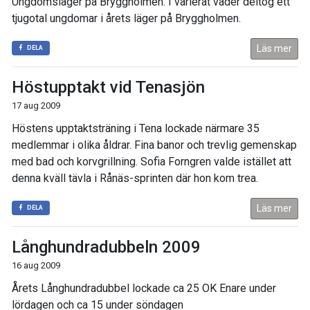
Ungdomsläger på Bryggholmen. I varierat väder deltog ett
tjugotal ungdomar i årets läger på Bryggholmen.
Läs mer
DELA
Höstupptakt vid Tenasjön
17 aug 2009
Höstens upptaktsträning i Tena lockade närmare 35
medlemmar i olika åldrar. Fina banor och trevlig gemenskap
med bad och korvgrillning. Sofia Forngren valde istället att
denna kväll tävla i Rånäs-sprinten där hon kom trea.
Läs mer
DELA
Långhundradubbeln 2009
16 aug 2009
Årets Långhundradubbel lockade ca 25 OK Enare under
lördagen och ca 15 under söndagen