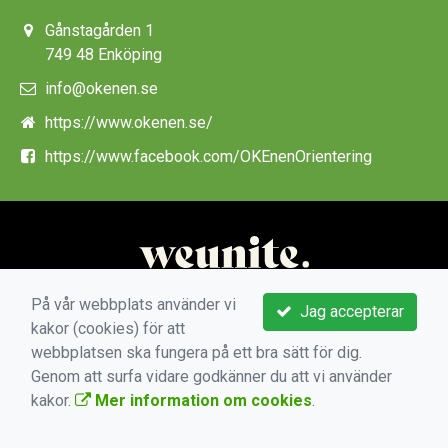
Gånstagården 1
749 48 Enköping
info@okenen.se
https://www.okenen.se/
https://www.facebook.com/OKEnenOrientering
På vår webbplats använder vi
Jag accepterar
kakor (cookies) för att
webbplatsen ska fungera på ett bra sätt för dig.
Genom att surfa vidare godkänner du att vi använder
kakor.
Mer information om cookies
.