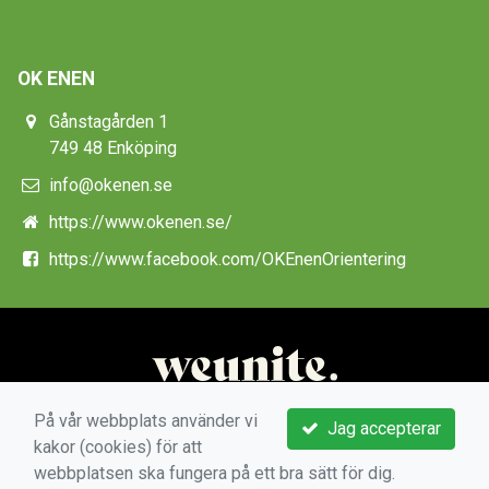
OK ENEN
Gånstagården 1
749 48 Enköping
info@okenen.se
https://www.okenen.se/
https://www.facebook.com/OKEnenOrientering
På vår webbplats använder vi
Jag accepterar
kakor (cookies) för att
webbplatsen ska fungera på ett bra sätt för dig.