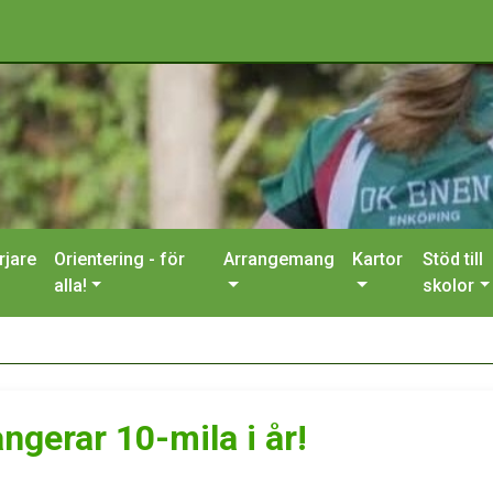
rjare
Orientering - för
Arrangemang
Kartor
Stöd till
alla!
skolor
angerar 10-mila i år!