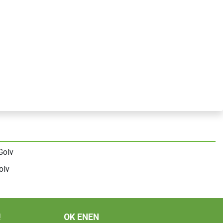
olv
!
OK ENEN