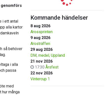
år genomförs
Kommande händelser
i ett antal
8 aug 2026
pp alla kartor
Arossprinten
n damkaveln
9 aug 2026
Arosträffen
och så behöver
29 aug 2026
dag.
DM, medel, Uppland
21 nov 2026
ltaga i alla
17:30
Årsfest
 och passa
22 nov 2026
Vintercup 1
 möte med
et hur många