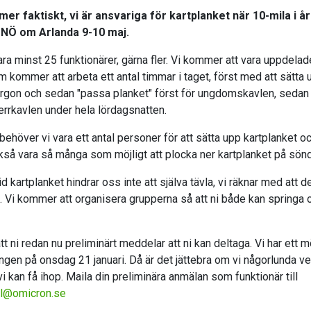
er faktiskt, vi är ansvariga för kartplanket när 10-mila i 
 NÖ om Arlanda 9-10 maj.
ra minst 25 funktionärer, gärna fler. Vi kommer att vara uppdelade 
 kommer att arbeta ett antal timmar i taget, först med att sätta u
rgon och sedan "passa planket" först för ungdomskavlen, seda
 herrkavlen under hela lördagsnatten.
ehöver vi vara ett antal personer för att sätta upp kartplanket 
kså vara så många som möjligt att plocka ner kartplanket på sön
d kartplanket hindrar oss inte att själva tävla, vi räknar med att de
. Vi kommer att organisera grupperna så att ni både kan springa
 att ni redan nu preliminärt meddelar att ni kan deltaga. Vi har ett
ngen på onsdag 21 januari. Då är det jättebra om vi någorlunda v
vi kan få ihop. Maila din preliminära anmälan som funktionär till
l@omicron.se