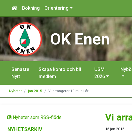
Bokning
Orientering
OK Enen
Senaste
Skapa konto och bli
USM
Nybö
Nytt
medlem
2026
Nyheter
jan 2015
Vi arrangerar 10-mila i år!
Vi arr
Nyheter som RSS-flöde
NYHETSARKIV
16 jan 2015