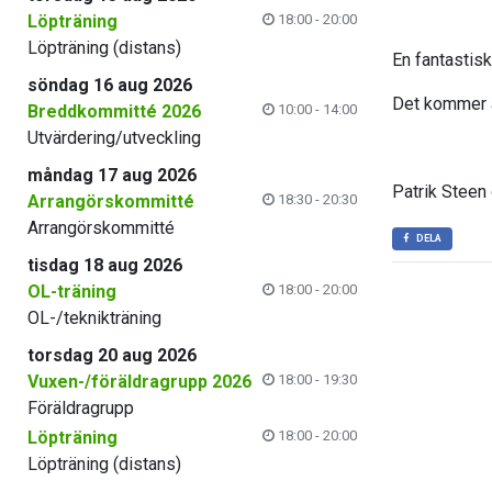
Löpträning
18:00 - 20:00
Löpträning (distans)
En fantastisk 
söndag 16 aug 2026
Det kommer att
Breddkommitté 2026
10:00 - 14:00
Utvärdering/utveckling
måndag 17 aug 2026
Patrik Steen 
Arrangörskommitté
18:30 - 20:30
Arrangörskommitté
DELA
tisdag 18 aug 2026
OL-träning
18:00 - 20:00
OL-/teknikträning
torsdag 20 aug 2026
Vuxen-/föräldragrupp 2026
18:00 - 19:30
Föräldragrupp
Löpträning
18:00 - 20:00
Löpträning (distans)