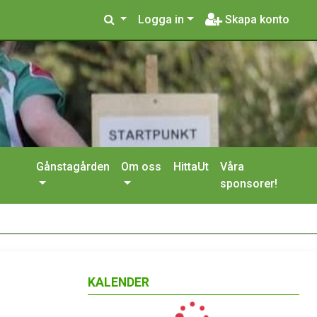
Logga in
Skapa konto
Gånstagården
Om oss
HittaUt
Våra
sponsorer!
KALENDER