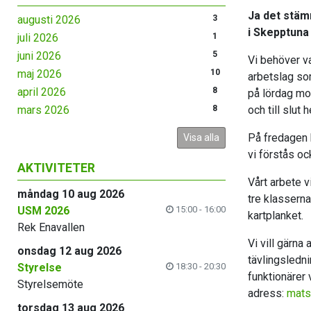
Ja det stämm
augusti 2026
3
i Skepptuna
juli 2026
1
juni 2026
5
Vi behöver va
maj 2026
10
arbetslag som
april 2026
8
på lördag mo
mars 2026
8
och till slut
På fredagen b
Visa alla
vi förstås oc
AKTIVITETER
Vårt arbete vi
måndag 10 aug 2026
tre klasserna
USM 2026
15:00 - 16:00
kartplanket.
Rek Enavallen
Vi vill gärna
onsdag 12 aug 2026
tävlingsledni
Styrelse
18:30 - 20:30
funktionärer 
Styrelsemöte
adress:
mats
torsdag 13 aug 2026