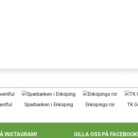
entful
Sparbanken i Enköping
Enköpings rör
TK G
PÅ INSTAGRAM!
GILLA OSS PÅ FACEBOOK