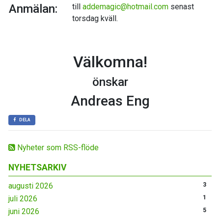
Anmälan:
till
addemagic@hotmail.com
senast
torsdag kväll.
Välkomna!
önskar
Andreas Eng
DELA
Nyheter som RSS-flöde
NYHETSARKIV
augusti 2026
3
juli 2026
1
juni 2026
5