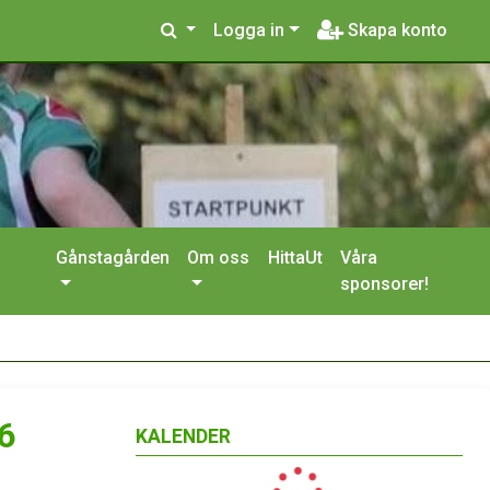
Logga in
Skapa konto
Gånstagården
Om oss
HittaUt
Våra
sponsorer!
6
KALENDER