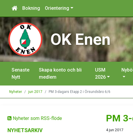
Bokning
Orientering
OK Enen
Senaste
Skapa konto och bli
USM
Nybö
Nytt
medlem
2026
Nyheter
jun 2017
PM 3-dagars Etapp 2 i Örsundsbro 6/6
PM 3-
Nyheter som RSS-flöde
NYHETSARKIV
4 jun 2017