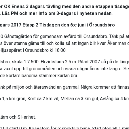
er OK Enens 3 dagars tävling med den andra etappen tisdage
 Läs PM och mer info om 3-dagars i nyheten nedan.
gars 2017 Etapp 2 Tisdagen den 6:e juni i Örsundsbro
0 Gånstagården för gemensam avfärd till Örsundsbro. Tänk på att 
ats över stanna gärna till och kolla så att ingen blir kvar. Åker man 
lljusspåret i Örsundsbro kl 18:00.
sbro, skala 1:7 500. Ekvidistans 2,5 m. Ritad 2007 så på de läng
 vuxit upp till grönområden och vissa stigar finns inte längre. 
r de kortare banorna stämmer kartan bra.
änk på miljön och återanvänd en gammal. Några kommer att finnas
a 1,5 km grön, Kort ca 2 km vit, Mellan ca 3 km gul, Avlång ca 4 k
kärm och SI-enhet.
d till start 0 m. Kösystem för respektive bana. Startintervall 1 min