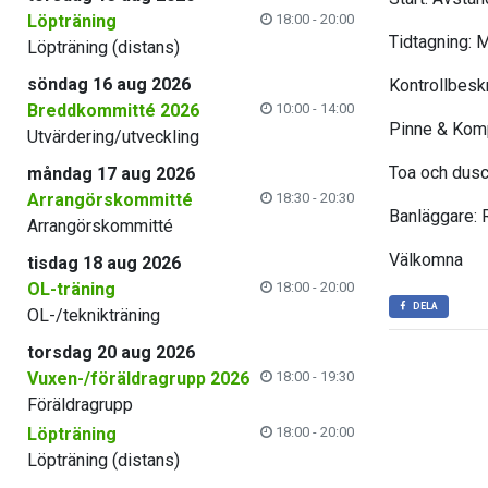
Löpträning
18:00 - 20:00
Tidtagning: 
Löpträning (distans)
söndag 16 aug 2026
Kontrollbeskr
Breddkommitté 2026
10:00 - 14:00
Pinne & Kompa
Utvärdering/utveckling
Toa och dusch
måndag 17 aug 2026
Arrangörskommitté
18:30 - 20:30
Banläggare:
Arrangörskommitté
Välkomna
tisdag 18 aug 2026
OL-träning
18:00 - 20:00
DELA
OL-/teknikträning
torsdag 20 aug 2026
Vuxen-/föräldragrupp 2026
18:00 - 19:30
Föräldragrupp
Löpträning
18:00 - 20:00
Löpträning (distans)