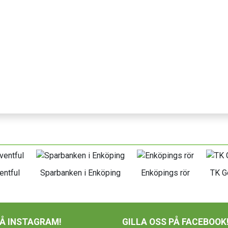
entful
Sparbanken i Enköping
Enköpings rör
TK G
PÅ INSTAGRAM!
GILLA OSS PÅ FACEBOOK