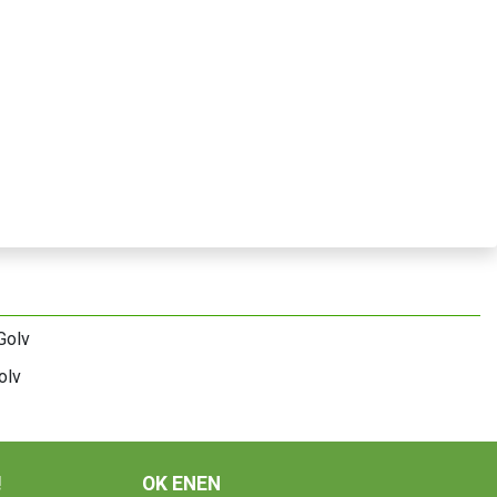
olv
!
OK ENEN