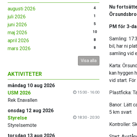
Nu fortsätt
augusti 2026
4
Örsundsbro.
juli 2026
1
juni 2026
5
PM för 3-da
maj 2026
10
Samling: 17:3
april 2026
8
bil, har ni pl
mars 2026
8
samling vid e
Visa alla
Karta: Örsund
kan hyggen ha
AKTIVITETER
vid start. Fö
måndag 10 aug 2026
Plastficka: T
USM 2026
15:00 - 16:00
Rek Enavallen
Banor: Lätt c
onsdag 12 aug 2026
5 km svart
Styrelse
18:30 - 20:30
Kontroller: S
Styrelsemöte
torsdag 13 aug 2026
Start: Avstån