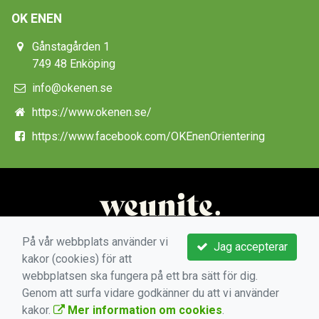
OK ENEN
Gånstagården 1
749 48 Enköping
info@okenen.se
https://www.okenen.se/
https://www.facebook.com/OKEnenOrientering
På vår webbplats använder vi
Jag accepterar
kakor (cookies) för att
webbplatsen ska fungera på ett bra sätt för dig.
Genom att surfa vidare godkänner du att vi använder
kakor.
Mer information om cookies
.