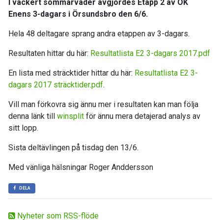
I vackert sommarväder avgjordes Etapp 2 av OK
Enens 3-dagars i Örsundsbro den 6/6.
Hela 48 deltagare sprang andra etappen av 3-dagars.
Resultaten hittar du här:
Resultatlista E2 3-dagars 2017.pdf
En lista med sträcktider hittar du här:
Resultatlista E2 3-
dagars 2017 sträcktider.pdf
.
Vill man förkovra sig ännu mer i resultaten kan man följa
denna länk till
winsplit
för ännu mera detajerad analys av
sitt lopp.
Sista deltävlingen på tisdag den 13/6.
Med vänliga hälsningar Roger Anddersson
DELA
Nyheter som RSS-flöde