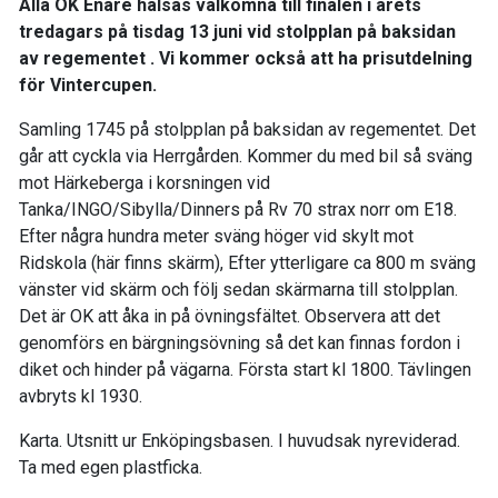
Alla OK Enare hälsas välkomna till finalen i årets
tredagars på tisdag 13 juni vid stolpplan på baksidan
av regementet . Vi kommer också att ha prisutdelning
för Vintercupen.
Samling 1745 på stolpplan på baksidan av regementet. Det
går att cyckla via Herrgården. Kommer du med bil så sväng
mot Härkeberga i korsningen vid
Tanka/INGO/Sibylla/Dinners på Rv 70 strax norr om E18.
Efter några hundra meter sväng höger vid skylt mot
Ridskola (här finns skärm), Efter ytterligare ca 800 m sväng
vänster vid skärm och följ sedan skärmarna till stolpplan.
Det är OK att åka in på övningsfältet. Observera att det
genomförs en bärgningsövning så det kan finnas fordon i
diket och hinder på vägarna. Första start kl 1800. Tävlingen
avbryts kl 1930.
Karta. Utsnitt ur Enköpingsbasen. I huvudsak nyreviderad.
Ta med egen plastficka.