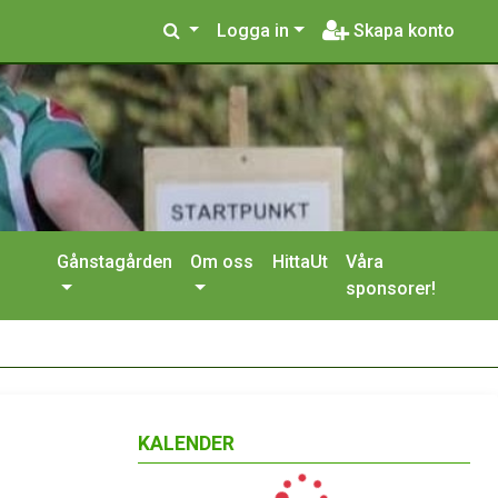
Logga in
Skapa konto
Gånstagården
Om oss
HittaUt
Våra
sponsorer!
KALENDER