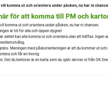
m vill komma ut och orientera under påsken, nu har ni chanse
här för att komma till PM och kartor
 vill komma ut och orientera under påsken, nu har ni chansen.
ngen är till för alla och öppen dygnet
här sättet kan alla komma ut och orientera utan att träffas. Ingen 
t medlemstvång,
gräns. Meningen med påskorienteringen är att du kommer ut och r
entera och får en trevlig
en. Det du behöver är en karta som du själv skriver ut från OK E