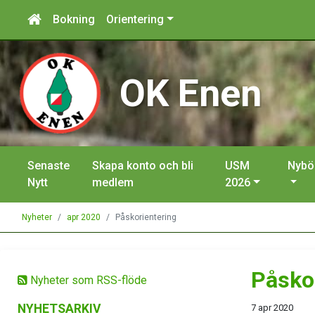
Bokning
Orientering
OK Enen
Senaste
Skapa konto och bli
USM
Nybö
Nytt
medlem
2026
Nyheter
apr 2020
Påskorientering
Påsko
Nyheter som RSS-flöde
NYHETSARKIV
7 apr 2020