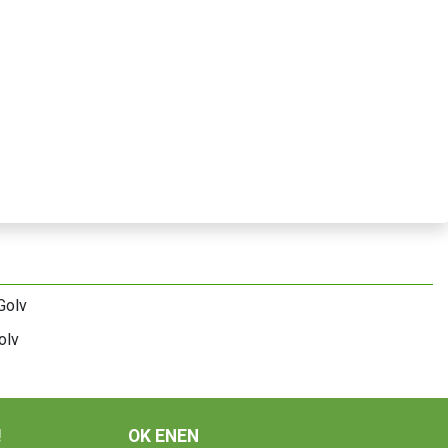
olv
!
OK ENEN