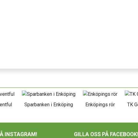
entful
Sparbanken i Enköping
Enköpings rör
TK G
PÅ INSTAGRAM!
GILLA OSS PÅ FACEBOOK