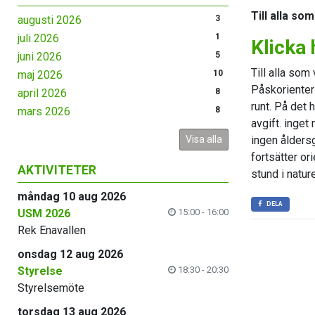
Till alla so
augusti 2026
3
juli 2026
1
Klicka 
juni 2026
5
Till alla som
maj 2026
10
Påskorienteri
april 2026
8
runt. På det 
mars 2026
8
avgift. inge
Visa alla
ingen ålders
fortsätter ori
AKTIVITETER
stund i natur
måndag 10 aug 2026
DELA
USM 2026
15:00 - 16:00
Rek Enavallen
onsdag 12 aug 2026
Styrelse
18:30 - 20:30
Styrelsemöte
torsdag 13 aug 2026