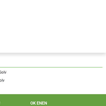
olv
!
OK ENEN