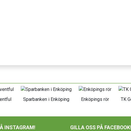
entful
Sparbanken i Enköping
Enköpings rör
TK G
PÅ INSTAGRAM!
GILLA OSS PÅ FACEBOOK