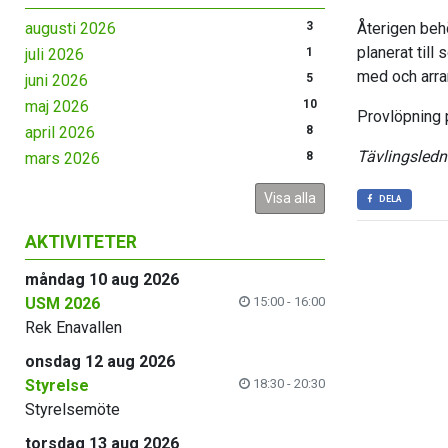
augusti 2026
3
Återigen behö
planerat till
juli 2026
1
med och arra
juni 2026
5
maj 2026
10
Provlöpning 
april 2026
8
Tävlingsledn
mars 2026
8
Visa alla
DELA
AKTIVITETER
måndag 10 aug 2026
USM 2026
15:00 - 16:00
Rek Enavallen
onsdag 12 aug 2026
Styrelse
18:30 - 20:30
Styrelsemöte
torsdag 13 aug 2026