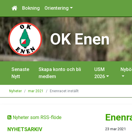
Bokning
Orientering
OK Enen
Senaste
Skapa konto och bli
USM
Nybö
Nytt
medlem
2026
Nyheter
mar 2021
Enenracet inställt
Enenra
Nyheter som RSS-flöde
NYHETSARKIV
23 mar 2021