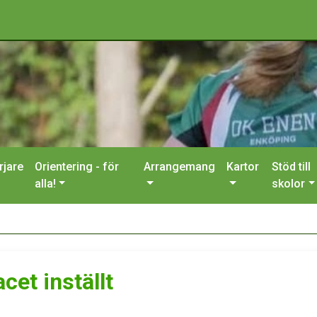
rjare
Orientering - för
Arrangemang
Kartor
Stöd till
alla!
skolor
cet inställt