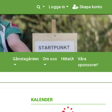
Logga in
Skapa konto
Gånstagården
Om oss
HittaUt
Våra
sponsorer!
KALENDER