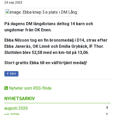
24 sep 2023
På dagens DM långdistans deltog 14 barn och
ungdomar från OK Enen.
Ebba Nilsson tog en fin bronsmedalj i D14, strax efter
Ebba Janerås, OK Linné och Emilia Grybäck, IF Thor.
Sluttiden blev 52,58 med en km-tid på 13,06.
Stort grattis Ebba till en välförtjänt medalj!
DELA
Nyheter som RSS-flöde
NYHETSARKIV
augusti 2026
3
juli 2026
1