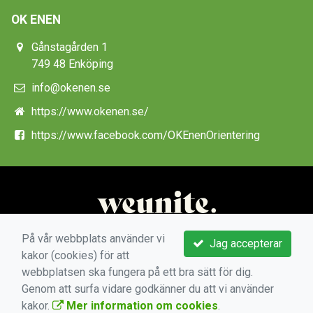
OK ENEN
Gånstagården 1
749 48 Enköping
info@okenen.se
https://www.okenen.se/
https://www.facebook.com/OKEnenOrientering
På vår webbplats använder vi
Jag accepterar
kakor (cookies) för att
webbplatsen ska fungera på ett bra sätt för dig.
Genom att surfa vidare godkänner du att vi använder
kakor.
Mer information om cookies
.